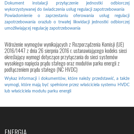
Dokument instalacji przyłączenie jednostki odbiorczej
wykorzystywanej do świadczenia usług regulacji zapotrzebowania
Powiadomienie o zaprzestaniu oferowania usług regulacji
zapotrzebowania orazlub o trwałej likwidacji jednostki odbiorczej
umożliwiającej regulację zapotrzebowania
Wdrożenie wymogów wynikających z Rozporządzenia Komisji (UE)
2016/1447 z dnia 26 sierpnia 2016 r. ustanawiającego kodeks sieci
określający wymogi dotyczące przyłączania do sieci systemów
wysokiego napięcia prądu stałego oraz modułów parku energii z
podłączeniem prądu stałego (NC HVDC)
Wykaz informacji i dokumentów, które należy przedstawić, a także
wymogi, które mają być spełnione przez właściciela systemu HVDC
lub właściciela modułu parku energii
ENERGIA